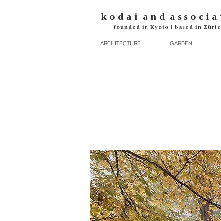
k o d
a i
a n d
a s s o c i a 
founded in Kyoto | based in Züric
ARCHITECTURE
GARDEN