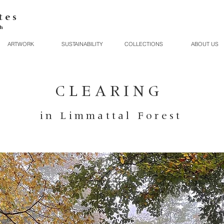
t e s
h
ARTWORK
SUSTAINABILITY
COLLECTIONS
ABOUT US
CLEARING
in Limmattal Forest